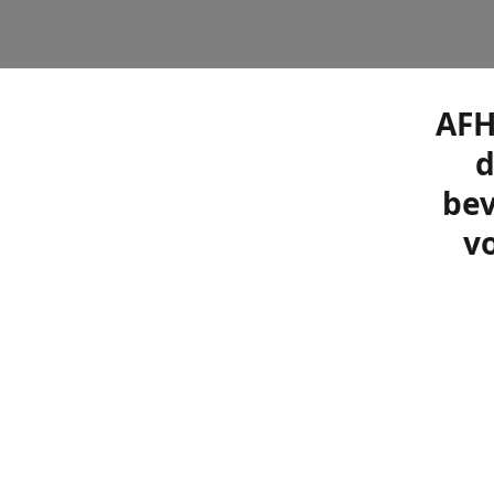
AFH
d
bev
vo